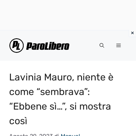
Vai
al
Menu
contenuto
Lavinia Mauro, niente è
come “sembrava”:
“Ebbene sì…”, si mostra
così