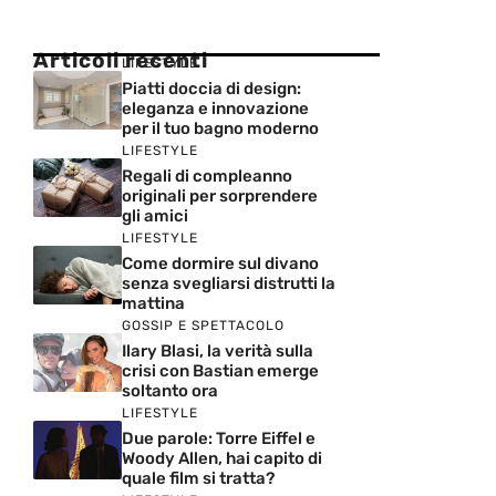
Articoli recenti
LIFESTYLE
Piatti doccia di design:
eleganza e innovazione
per il tuo bagno moderno
LIFESTYLE
Regali di compleanno
originali per sorprendere
gli amici
LIFESTYLE
Come dormire sul divano
senza svegliarsi distrutti la
mattina
GOSSIP E SPETTACOLO
Ilary Blasi, la verità sulla
crisi con Bastian emerge
soltanto ora
LIFESTYLE
Due parole: Torre Eiffel e
Woody Allen, hai capito di
quale film si tratta?