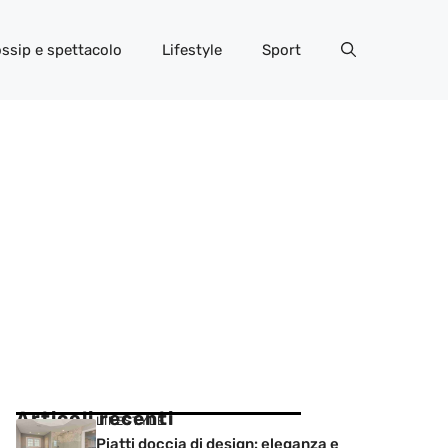
ssip e spettacolo
Lifestyle
Sport
Articoli recenti
LIFESTYLE
Piatti doccia di design: eleganza e