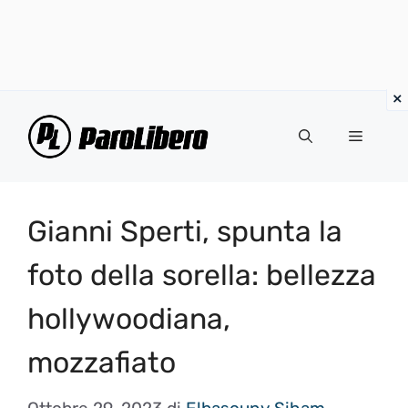
Vai
al
Menu
contenuto
Gianni Sperti, spunta la
foto della sorella: bellezza
hollywoodiana,
mozzafiato