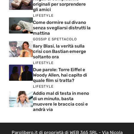
originali per sorprendere
gli amici
LIFESTYLE
Come dormire sul divano
senza svegliarsi distrutti la
mattina
GOSSIP E SPETTACOLO
Ilary Blasi, la verità sulla
crisi con Bastian emerge
soltanto ora
LIFESTYLE
Due parole: Torre Eiffel e
Woody Allen, hai capito di
quale film si tratta?
LIFESTYLE
Addio mal di testa in meno
di un minuto, basta
muovere le braccia così e
andrà via
Parolibero.it di proprietà di WEB 365 SRL - Via Nicola