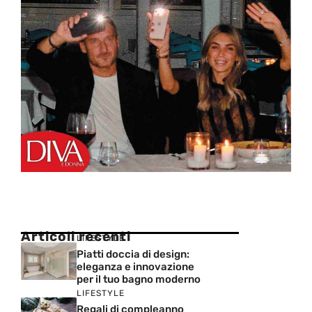
Articoli recenti
LIFESTYLE
Piatti doccia di design:
eleganza e innovazione
per il tuo bagno moderno
LIFESTYLE
Regali di compleanno