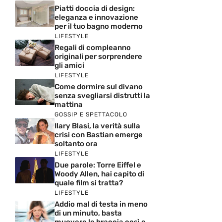
Piatti doccia di design:
eleganza e innovazione
per il tuo bagno moderno
LIFESTYLE
Regali di compleanno
originali per sorprendere
gli amici
LIFESTYLE
Come dormire sul divano
senza svegliarsi distrutti la
mattina
GOSSIP E SPETTACOLO
Ilary Blasi, la verità sulla
crisi con Bastian emerge
soltanto ora
LIFESTYLE
Due parole: Torre Eiffel e
Woody Allen, hai capito di
quale film si tratta?
LIFESTYLE
Addio mal di testa in meno
di un minuto, basta
muovere le braccia così e