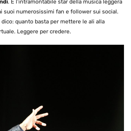
ndi
. E l’intramontabile star della musica leggera
i suoi numerosissimi fan e follower sui social.
dico: quanto basta per mettere le ali alla
irtuale. Leggere per credere.