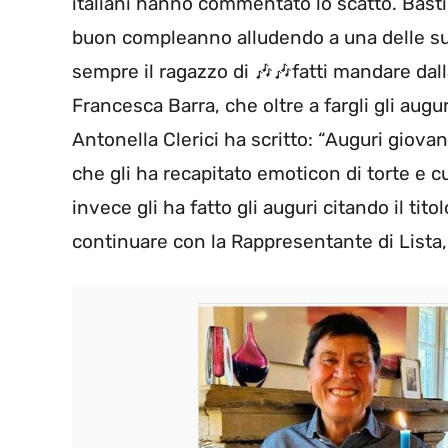
italiani hanno commentato lo scatto. Basti c
buon compleanno alludendo a una delle su
sempre il ragazzo di 🎶🎶fatti mandare dal
Francesca Barra, che oltre a fargli gli augu
Antonella Clerici ha scritto: “Auguri giova
che gli ha recapitato emoticon di torte e 
invece gli ha fatto gli auguri citando il tito
continuare con la Rappresentante di Lista