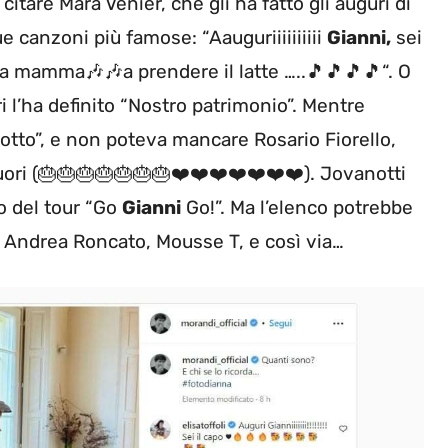
itare Mara Venier, che gli ha fatto gli auguri di
e canzoni più famose: “A
auguriiiiiiiiii
Gianni,
sei
la mamma🎶🎶a prendere il latte …..🎵🎵🎵🎵
“. O
ri l’ha definito “Nostro patrimonio”. Mentre
notto”, e non poteva mancare Rosario Fiorello,
cuori (🎂🎂🎂🎂🎂🎂🎂❤️❤️❤️❤️❤️❤️❤️). Jovanotti
lo del tour “Go
Gianni
Go!”. Ma l’elenco potrebbe
, Andrea Roncato, Mousse T, e così via…