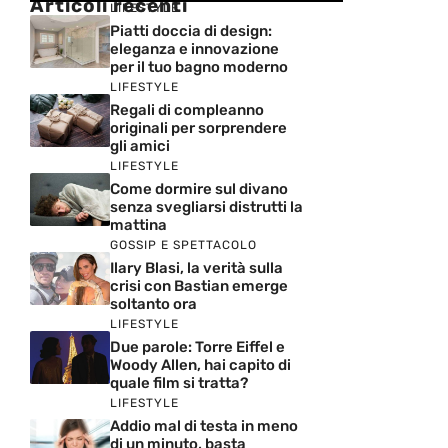
Articoli recenti
LIFESTYLE
Piatti doccia di design:
eleganza e innovazione
per il tuo bagno moderno
LIFESTYLE
Regali di compleanno
originali per sorprendere
gli amici
LIFESTYLE
Come dormire sul divano
senza svegliarsi distrutti la
mattina
GOSSIP E SPETTACOLO
Ilary Blasi, la verità sulla
crisi con Bastian emerge
soltanto ora
LIFESTYLE
Due parole: Torre Eiffel e
Woody Allen, hai capito di
quale film si tratta?
LIFESTYLE
Addio mal di testa in meno
di un minuto, basta