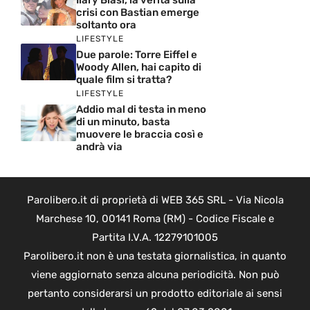
Ilary Blasi, la verità sulla
crisi con Bastian emerge
soltanto ora
LIFESTYLE
Due parole: Torre Eiffel e
Woody Allen, hai capito di
quale film si tratta?
LIFESTYLE
Addio mal di testa in meno
di un minuto, basta
muovere le braccia così e
andrà via
Parolibero.it di proprietà di WEB 365 SRL - Via Nicola
Marchese 10, 00141 Roma (RM) - Codice Fiscale e
Partita I.V.A. 12279101005
Parolibero.it non è una testata giornalistica, in quanto
viene aggiornato senza alcuna periodicità. Non può
pertanto considerarsi un prodotto editoriale ai sensi