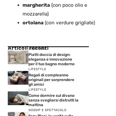
margherita
(con poco olio e
mozzarella)
ortolana
(con verdure grigliate)
Articoli recenti
LIFESTYLE
Piatti doccia di design:
eleganza e innovazione
per il tuo bagno moderno
LIFESTYLE
Regali di compleanno
originali per sorprendere
gli amici
LIFESTYLE
Come dormire sul divano
senza svegliarsi distrutti la
mattina
GOSSIP E SPETTACOLO