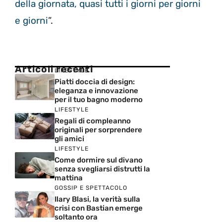
della giornata, quasi tutti i giorni per giorni
e giorni
”.
Articoli recenti
LIFESTYLE
Piatti doccia di design:
eleganza e innovazione
per il tuo bagno moderno
LIFESTYLE
Regali di compleanno
originali per sorprendere
gli amici
LIFESTYLE
Come dormire sul divano
senza svegliarsi distrutti la
mattina
GOSSIP E SPETTACOLO
Ilary Blasi, la verità sulla
crisi con Bastian emerge
soltanto ora