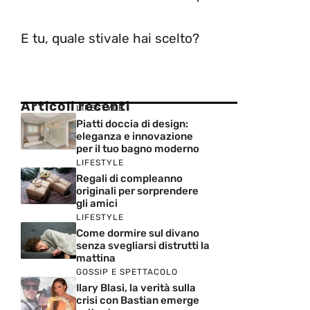
E tu, quale stivale hai scelto?
Articoli recenti
LIFESTYLE
Piatti doccia di design:
eleganza e innovazione
per il tuo bagno moderno
LIFESTYLE
Regali di compleanno
originali per sorprendere
gli amici
LIFESTYLE
Come dormire sul divano
senza svegliarsi distrutti la
mattina
GOSSIP E SPETTACOLO
Ilary Blasi, la verità sulla
crisi con Bastian emerge