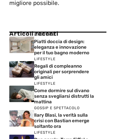
migliore possibile.
Articoli recenti
LIFESTYLE
Piatti doccia di design:
eleganza e innovazione
per il tuo bagno moderno
LIFESTYLE
Regali di compleanno
originali per sorprendere
gli amici
LIFESTYLE
Come dormire sul divano
senza svegliarsi distrutti la
mattina
GOSSIP E SPETTACOLO
Ilary Blasi, la verità sulla
crisi con Bastian emerge
soltanto ora
LIFESTYLE