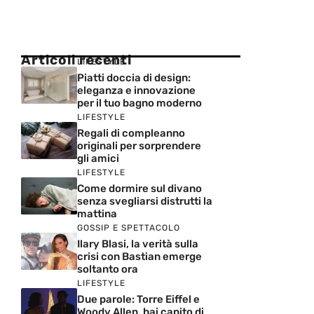
Articoli recenti
LIFESTYLE
Piatti doccia di design:
eleganza e innovazione
per il tuo bagno moderno
LIFESTYLE
Regali di compleanno
originali per sorprendere
gli amici
LIFESTYLE
Come dormire sul divano
senza svegliarsi distrutti la
mattina
GOSSIP E SPETTACOLO
Ilary Blasi, la verità sulla
crisi con Bastian emerge
soltanto ora
LIFESTYLE
Due parole: Torre Eiffel e
Woody Allen, hai capito di