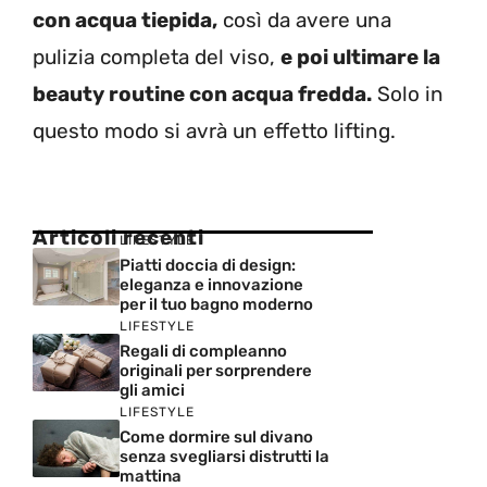
con acqua tiepida,
così da avere una
pulizia completa del viso,
e poi ultimare la
beauty routine con acqua fredda.
Solo in
questo modo si avrà un effetto lifting.
Articoli recenti
LIFESTYLE
Piatti doccia di design:
eleganza e innovazione
per il tuo bagno moderno
LIFESTYLE
Regali di compleanno
originali per sorprendere
gli amici
LIFESTYLE
Come dormire sul divano
senza svegliarsi distrutti la
mattina