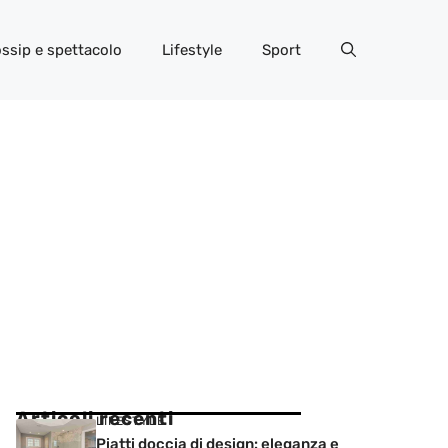
ssip e spettacolo
Lifestyle
Sport
Articoli recenti
LIFESTYLE
Piatti doccia di design: eleganza e