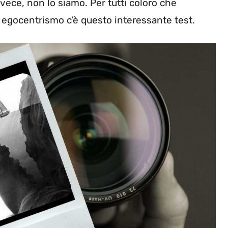
nvece, non lo siamo. Per tutti coloro che
di egocentrismo c’è questo interessante test.