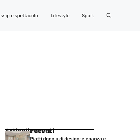
ssip e spettacolo
Lifestyle
Sport
Articoli recenti
LIFESTYLE
Piatti doccia di design: eleganza e