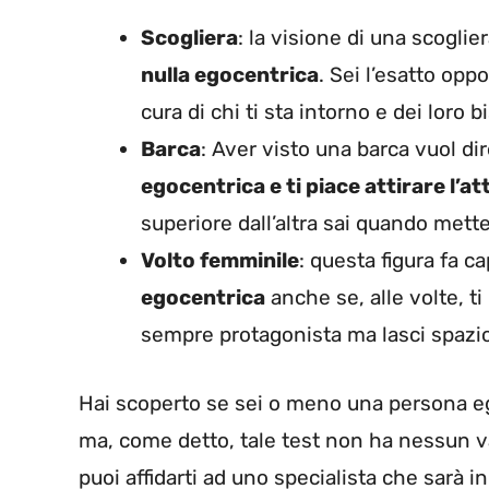
Scogliera
: la visione di una scoglie
nulla egocentrica
. Sei l’esatto opp
cura di chi ti sta intorno e dei loro b
Barca
: Aver visto una barca vuol di
egocentrica e ti piace attirare l’a
superiore dall’altra sai quando metter
Volto femminile
: questa figura fa c
egocentrica
anche se, alle volte, ti
sempre protagonista ma lasci spazio 
Hai scoperto se sei o meno una persona ego
ma, come detto, tale test non ha nessun va
puoi affidarti ad uno specialista che sarà i