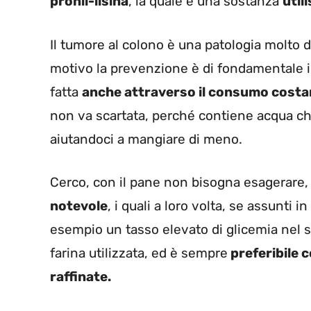
pronil-lisina
, la quale è una sostanza
util
Il tumore al colono è una patologia molto d
motivo la prevenzione è di fondamentale 
fatta
anche attraverso il consumo costan
non va scartata, perché contiene acqua che
aiutandoci a mangiare di meno.
Cerco, con il pane non bisogna esagerare
notevole
, i quali a loro volta, se assunt
esempio un tasso elevato di glicemia nel 
farina utilizzata, ed è sempre
preferibile 
raffinate.