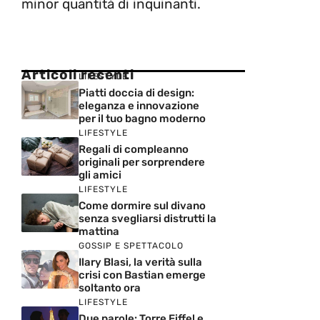
minor quantità di inquinanti.
Articoli recenti
LIFESTYLE
Piatti doccia di design:
eleganza e innovazione
per il tuo bagno moderno
LIFESTYLE
Regali di compleanno
originali per sorprendere
gli amici
LIFESTYLE
Come dormire sul divano
senza svegliarsi distrutti la
mattina
GOSSIP E SPETTACOLO
Ilary Blasi, la verità sulla
crisi con Bastian emerge
soltanto ora
LIFESTYLE
Due parole: Torre Eiffel e