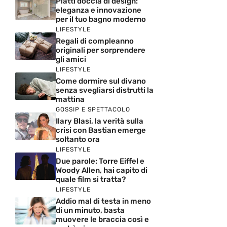
Piatti doccia di design:
eleganza e innovazione
per il tuo bagno moderno
LIFESTYLE
Regali di compleanno
originali per sorprendere
gli amici
LIFESTYLE
Come dormire sul divano
senza svegliarsi distrutti la
mattina
GOSSIP E SPETTACOLO
Ilary Blasi, la verità sulla
crisi con Bastian emerge
soltanto ora
LIFESTYLE
Due parole: Torre Eiffel e
Woody Allen, hai capito di
quale film si tratta?
LIFESTYLE
Addio mal di testa in meno
di un minuto, basta
muovere le braccia così e