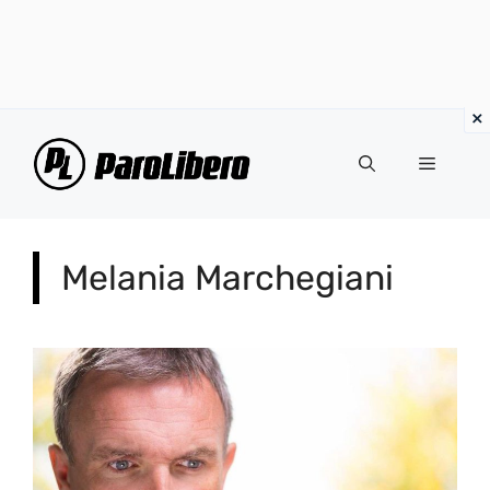
Vai
al
Menu
contenuto
Melania Marchegiani