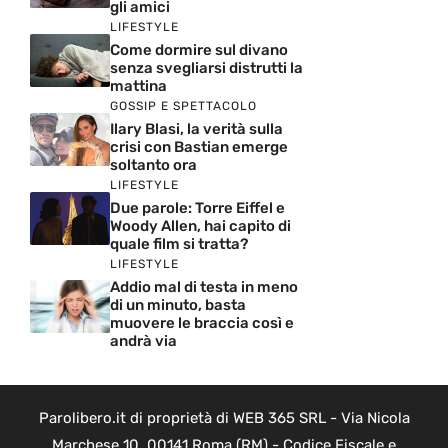
gli amici
LIFESTYLE
Come dormire sul divano
senza svegliarsi distrutti la
mattina
GOSSIP E SPETTACOLO
Ilary Blasi, la verità sulla
crisi con Bastian emerge
soltanto ora
LIFESTYLE
Due parole: Torre Eiffel e
Woody Allen, hai capito di
quale film si tratta?
LIFESTYLE
Addio mal di testa in meno
di un minuto, basta
muovere le braccia così e
andrà via
Parolibero.it di proprietà di WEB 365 SRL - Via Nicola
Marchese 10, 00141 Roma (RM) - Codice Fiscale e