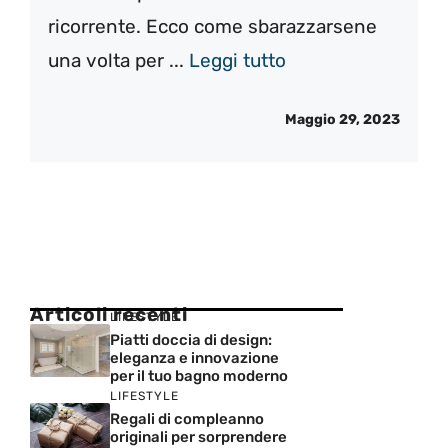
ricorrente. Ecco come sbarazzarsene
una volta per ...
Leggi tutto
Maggio 29, 2023
Articoli recenti
LIFESTYLE
Piatti doccia di design:
eleganza e innovazione
per il tuo bagno moderno
LIFESTYLE
Regali di compleanno
originali per sorprendere