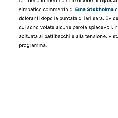
fan nei commenti che le dicono di
riposar
simpatico commento di
Ema Stokholma
c
doloranti dopo la puntata di ieri sera. Evi
cui sono volate alcune parole spiacevoli, 
abituata ai battibecchi e alla tensione, vis
programma.