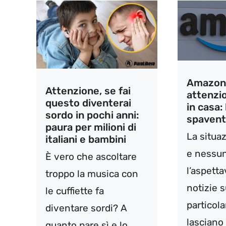
Amazon 
Attenzione, se fai
attenzio
questo diventerai
in casa:
sordo in pochi anni:
spaventa
paura per milioni di
La situa
italiani e bambini
e nessu
È vero che ascoltare
l’aspetta
troppo la musica con
notizie 
le cuffiette fa
particol
diventare sordi? A
lasciano t
quanto pare sì e lo