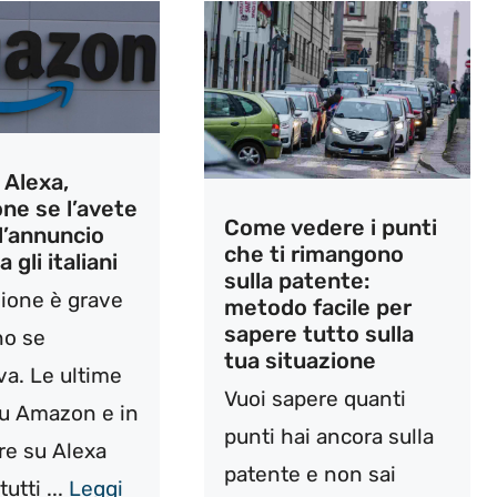
Alexa,
ne se l’avete
Come vedere i punti
 l’annuncio
che ti rimangono
 gli italiani
sulla patente:
zione è grave
metodo facile per
sapere tutto sulla
no se
tua situazione
va. Le ultime
Vuoi sapere quanti
su Amazon e in
punti hai ancora sulla
are su Alexa
patente e non sai
utti ...
Leggi