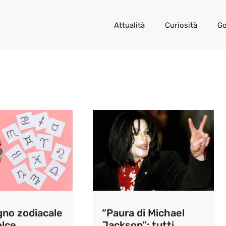
Attualità
Curiosità
Go
gno zodiacale
“Paura di Michael
olce
Jackson”: tutti