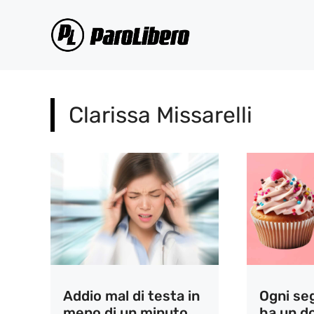
Vai
al
contenuto
Clarissa Missarelli
Addio mal di testa in
Ogni se
meno di un minuto,
ha un d