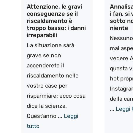
Attenzione, le gravi
Annalisa
conseguenze se il
i fan, si
riscaldamento è
sotto no
troppo basso: i danni
niente
irreparabili
Nessuno 
La situazione sarà
mai aspe
grave se non
vedere A
accenderete il
questa v
riscaldamento nelle
hot prop
vostre case per
Instagra
risparmiare: ecco cosa
della ca
dice la scienza.
...
Leggi 
Quest’anno ...
Leggi
tutto