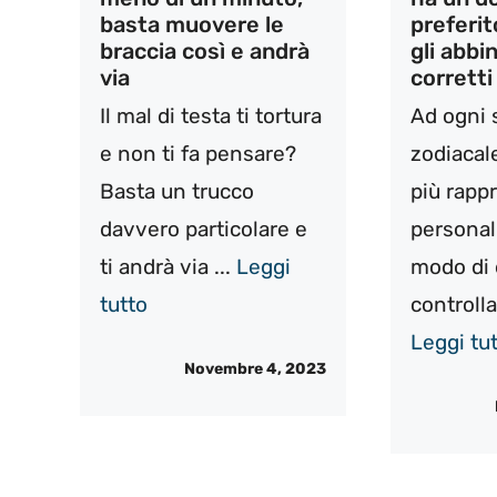
basta muovere le
preferit
braccia così e andrà
gli abbi
via
corretti
Il mal di testa ti tortura
Ad ogni
e non ti fa pensare?
zodiacale
Basta un trucco
più rapp
davvero particolare e
personali
ti andrà via ...
Leggi
modo di 
tutto
controlla
Leggi tu
Novembre 4, 2023