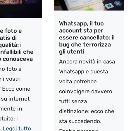
Whatsapp, il tuo
account sta per
e foto e
essere cancellato: il
atis di
bug che terrorizza
ualità: i
gli utenti
nfallibili che
o conosceva
Ancora novità in casa
no foto e
Whatsapp e questa
 i vostri
volta potrebbe
? Ecco come
coinvolgere davvero
 su internet
tutti senza
mente in
distinzione: ecco che
tuito: i
sta succedendo.
..
Leggi tutto