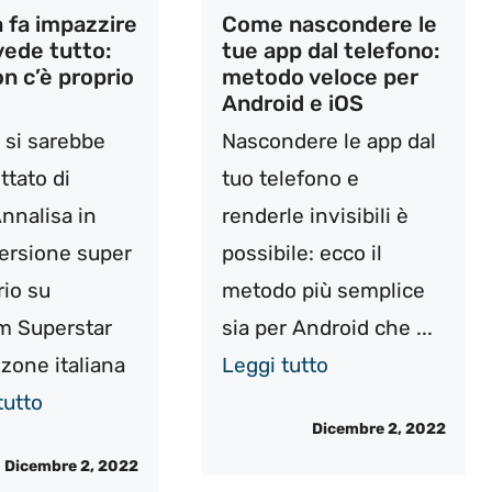
 fa impazzire
Come nascondere le
 vede tutto:
tue app dal telefono:
n c’è proprio
metodo veloce per
Android e iOS
si sarebbe
Nascondere le app dal
ttato di
tuo telefono e
nnalisa in
renderle invisibili è
ersione super
possibile: ecco il
rio su
metodo più semplice
m Superstar
sia per Android che ...
nzone italiana
Leggi tutto
tutto
Dicembre 2, 2022
Dicembre 2, 2022