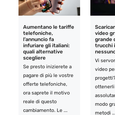
Aumentano le tariffe
Scaricar
telefoniche,
video gr
l’annuncio fa
grande q
infuriare gli italiani:
trucchi i
quali alternative
nessun
scegliere
Vi servo
Se presto inizierete a
video per
pagare di più le vostre
progetti
offerte telefoniche,
ottenerli
ora saprete il motivo
assoluta
reale di questo
modo gra
cambiamento. Le ...
metodi .