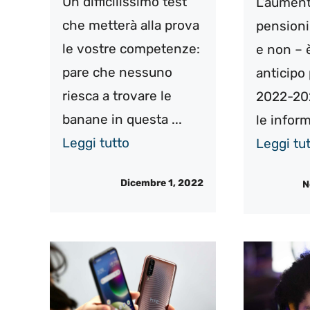
Un difficilissimo test
L’aument
che metterà alla prova
pensioni 
le vostre competenze:
e non – è
pare che nessuno
anticipo 
riesca a trovare le
2022-202
banane in questa ...
le inform
Leggi tutto
Leggi tu
Dicembre 1, 2022
N