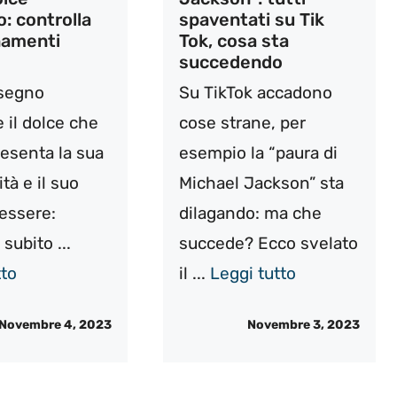
o: controlla
spaventati su Tik
namenti
Tok, cosa sta
succedendo
 segno
Su TikTok accadono
 il dolce che
cose strane, per
resenta la sua
esempio la “paura di
tà e il suo
Michael Jackson” sta
essere:
dilagando: ma che
 subito ...
succede? Ecco svelato
tto
il ...
Leggi tutto
Novembre 4, 2023
Novembre 3, 2023