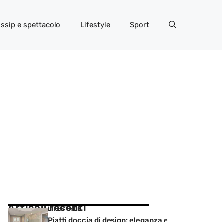
ssip e spettacolo
Lifestyle
Sport
Articoli recenti
LIFESTYLE
Piatti doccia di design: eleganza e