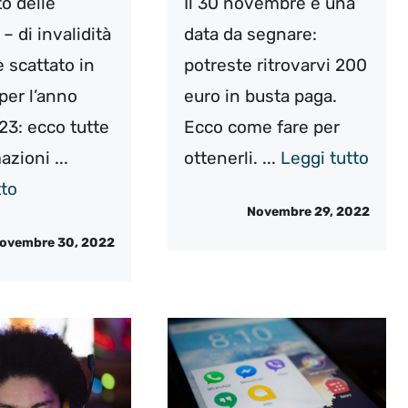
o delle
Il 30 novembre è una
– di invalidità
data da segnare:
 scattato in
potreste ritrovarvi 200
per l’anno
euro in busta paga.
3: ecco tutte
Ecco come fare per
azioni ...
ottenerli. ...
Leggi tutto
tto
Novembre 29, 2022
ovembre 30, 2022