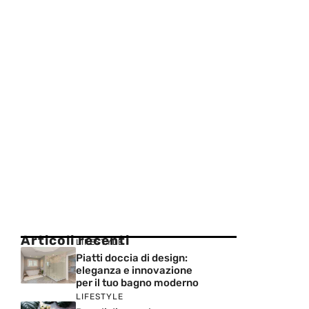
Articoli recenti
LIFESTYLE
Piatti doccia di design:
eleganza e innovazione
per il tuo bagno moderno
LIFESTYLE