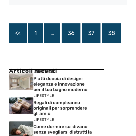
<<
1
…
36
37
38
Articoli recenti
LIFESTYLE
Piatti doccia di design:
eleganza e innovazione
per il tuo bagno moderno
LIFESTYLE
Regali di compleanno
originali per sorprendere
gli amici
LIFESTYLE
Come dormire sul divano
senza svegliarsi distrutti la