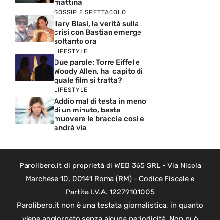
mattina
GOSSIP E SPETTACOLO
Ilary Blasi, la verità sulla
crisi con Bastian emerge
soltanto ora
LIFESTYLE
Due parole: Torre Eiffel e
Woody Allen, hai capito di
quale film si tratta?
LIFESTYLE
Addio mal di testa in meno
di un minuto, basta
muovere le braccia così e
andrà via
Parolibero.it di proprietà di WEB 365 SRL - Via Nicola
Marchese 10, 00141 Roma (RM) - Codice Fiscale e
Partita I.V.A. 12279101005
Parolibero.it non è una testata giornalistica, in quanto
viene aggiornato senza alcuna periodicità. Non può