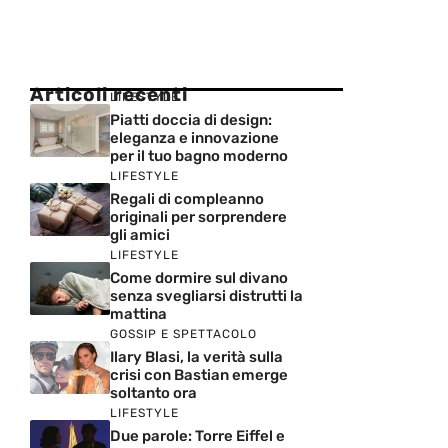
Articoli recenti
LIFESTYLE
Piatti doccia di design:
eleganza e innovazione
per il tuo bagno moderno
LIFESTYLE
Regali di compleanno
originali per sorprendere
gli amici
LIFESTYLE
Come dormire sul divano
senza svegliarsi distrutti la
mattina
GOSSIP E SPETTACOLO
Ilary Blasi, la verità sulla
crisi con Bastian emerge
soltanto ora
LIFESTYLE
Due parole: Torre Eiffel e