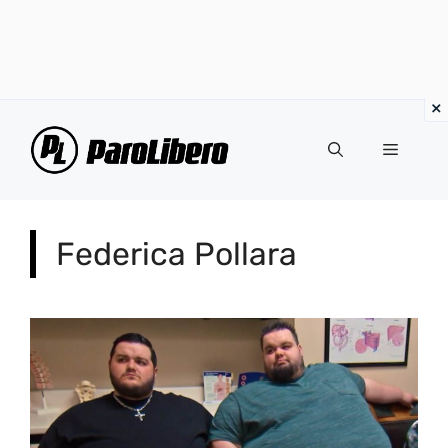
Vai
al
Menu
contenuto
Federica Pollara