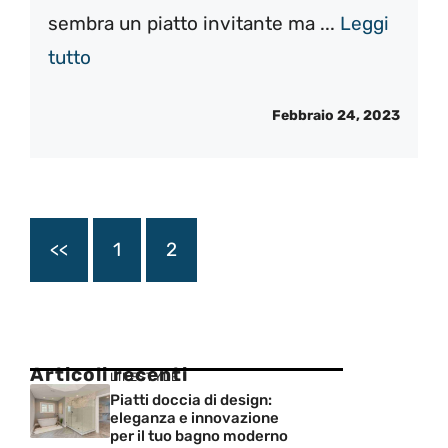
sembra un piatto invitante ma ...
Leggi
tutto
Febbraio 24, 2023
<<
1
2
Articoli recenti
LIFESTYLE
Piatti doccia di design:
eleganza e innovazione
per il tuo bagno moderno