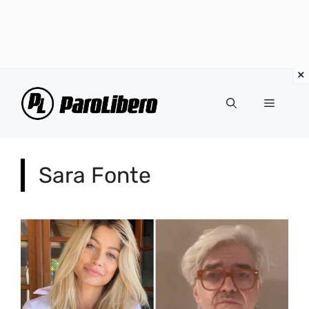
Vai
al
Menu
contenuto
Sara Fonte