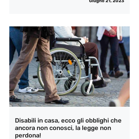
Giugno 21, 2023
Disabili in casa, ecco gli obblighi che
ancora non conosci, la legge non
perdona!