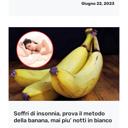
Giugno 22, 2023
Soffri di insonnia, prova il metodo
della banana, mai piu’ notti in bianco