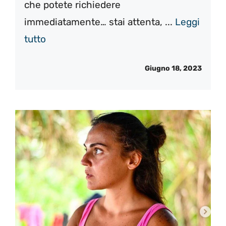
che potete richiedere
immediatamente… stai attenta, ...
Leggi
tutto
Giugno 18, 2023