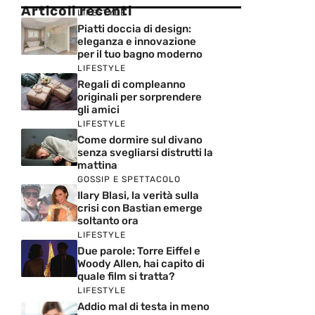
Articoli recenti
LIFESTYLE
Piatti doccia di design:
eleganza e innovazione
per il tuo bagno moderno
LIFESTYLE
Regali di compleanno
originali per sorprendere
gli amici
LIFESTYLE
Come dormire sul divano
senza svegliarsi distrutti la
mattina
GOSSIP E SPETTACOLO
Ilary Blasi, la verità sulla
crisi con Bastian emerge
soltanto ora
LIFESTYLE
Due parole: Torre Eiffel e
Woody Allen, hai capito di
quale film si tratta?
LIFESTYLE
Addio mal di testa in meno