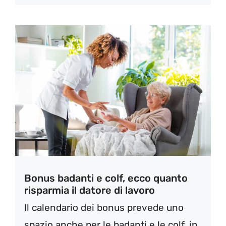
Bonus badanti e colf, ecco quanto
risparmia il datore di lavoro
Il calendario dei bonus prevede uno
spazio anche per le badanti e le colf, in