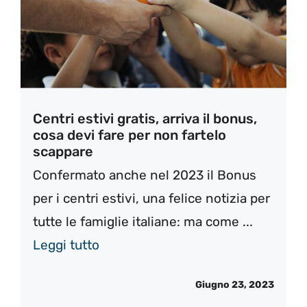
Centri estivi gratis, arriva il bonus,
cosa devi fare per non fartelo
scappare
Confermato anche nel 2023 il Bonus
per i centri estivi, una felice notizia per
tutte le famiglie italiane: ma come ...
Leggi tutto
Giugno 23, 2023