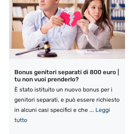
Bonus genitori separati di 800 euro |
tu non vuoi prenderlo?
È stato istituito un nuovo bonus per i
genitori separati, e può essere richiesto
in alcuni casi specifici e che ...
Leggi
tutto