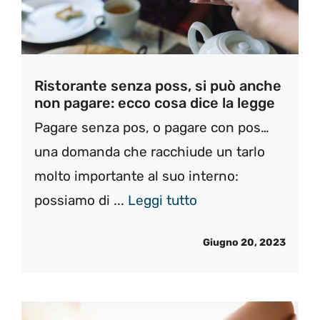
Ristorante senza poss, si può anche
non pagare: ecco cosa dice la legge
Pagare senza pos, o pagare con pos…
una domanda che racchiude un tarlo
molto importante al suo interno:
possiamo di ...
Leggi tutto
Giugno 20, 2023