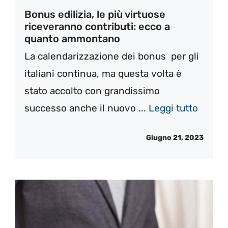
Bonus edilizia, le più virtuose
riceveranno contributi: ecco a
quanto ammontano
La calendarizzazione dei bonus per gli
italiani continua, ma questa volta è
stato accolto con grandissimo
successo anche il nuovo ...
Leggi tutto
Giugno 21, 2023