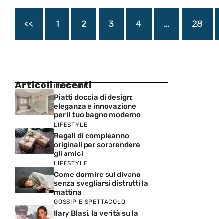
<<
1
2
3
4
…
28
Articoli recenti
LIFESTYLE
Piatti doccia di design:
eleganza e innovazione
per il tuo bagno moderno
LIFESTYLE
Regali di compleanno
originali per sorprendere
gli amici
LIFESTYLE
Come dormire sul divano
senza svegliarsi distrutti la
mattina
GOSSIP E SPETTACOLO
Ilary Blasi, la verità sulla