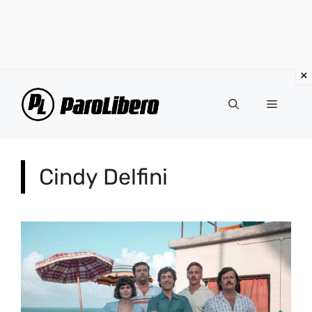
Vai
al
Menu
contenuto
Cindy Delfini